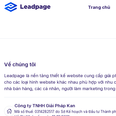
Trang chủ
Theo danh mụ
Giải pháp Kan 
Blog - Tin tức - Tạ
Landing Pages
Page Builde
Website bán hàng 
Website dự án - 
Webflow
Về chúng tôi
Website page - Côn
Leadpage là nền tảng thiết kế website cung cấp giải 
Open Sour
cho các loại hình website khác nhau phù hợp với nhu 
Giao diện m
nhà bán hàng, các cá nhân, người làm marketing trong
Quản trị nộ
Công ty TNHH Giải Pháp Kan
Mã số thuế: 0314282517 do Sở Kế hoạch và Đầu tư Thành p