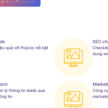
ds
SEO ch
iệu quả với PopUp nổi bật
Checklis
dung we
Form
Market
n lý thông tin leads qua
Công cụ
ông tin
marketi