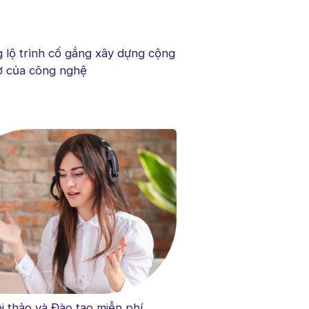
g lộ trình cố gắng xây dựng cộng
rợ của công nghệ
i thảo và Đào tạo miễn phí