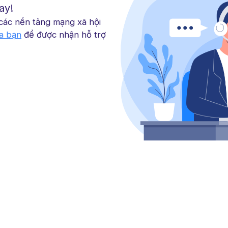
ay!
 các nền tảng mạng xã hội
ủa bạn
để được nhận hỗ trợ