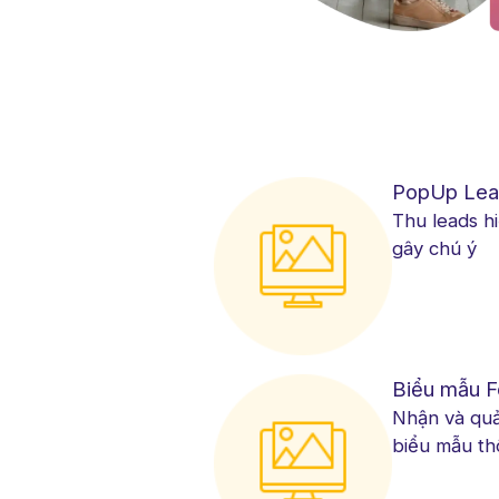
PopUp Lea
Thu leads h
gây chú ý
Biểu mẫu 
Nhận và quả
biểu mẫu th