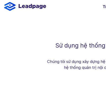
T
Theo danh mụ
Giải pháp Kan 
Blog - Tin tức - Tạ
Landing Pages
Page Builde
Sử dụng hệ thống 
Website bán hàng 
Website dự án - 
Webflow
Chúng tôi sử dụng xây dựng hệ q
Website page - Côn
hệ thống quản trị nội 
Open Sour
Giao diện m
Quản trị nộ