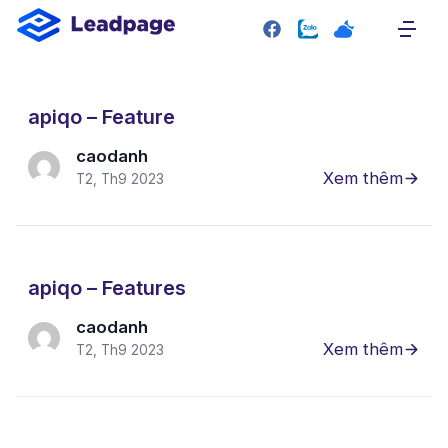
SITEMAP
Trang chủ
Giới thiệu
apiqo – Feature
Giao diện mẫu
caodanh
Xem thêm
T2, Th9 2023
Bảng giá
Liên hệ
RESOURCE
apiqo – Features
Plugin
caodanh
Blog
Xem thêm
T2, Th9 2023
Tài liệu hướng dẫn