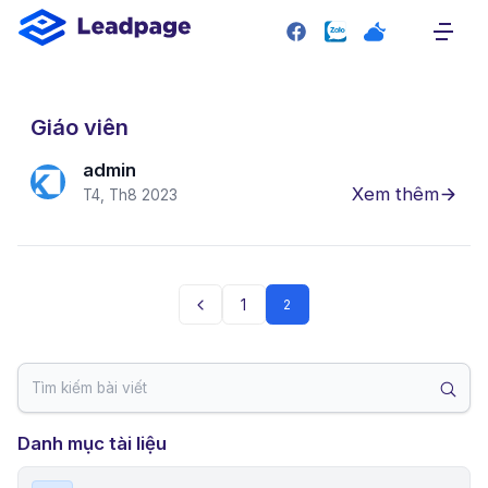
SITEMAP
Trang chủ
Giới thiệu
Giáo viên
Giao diện mẫu
admin
Xem thêm
T4, Th8 2023
Bảng giá
Liên hệ
RESOURCE
1
2
Plugin
Blog
Tài liệu hướng dẫn
Danh mục tài liệu