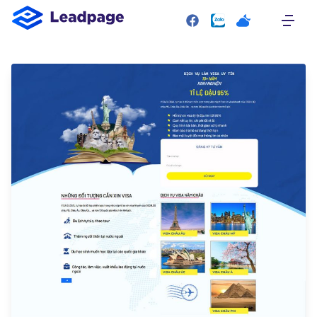
SITEMAP
Trang chủ
Giới thiệu
Giao diện mẫu
Bảng giá
Liên hệ
RESOURCE
Plugin
Blog
Tài liệu hướng dẫn