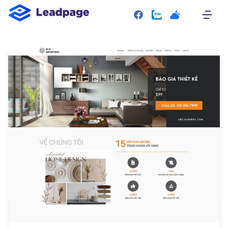
SITEMAP
Trang chủ
Giới thiệu
Giao diện mẫu
Bảng giá
Liên hệ
RESOURCE
Plugin
Blog
Tài liệu hướng dẫn