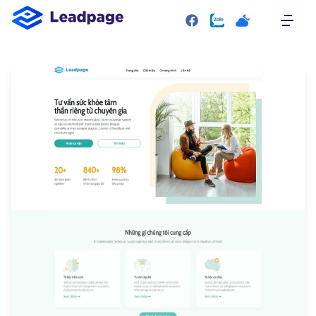
SITEMAP
Trang chủ
Giới thiệu
Giao diện mẫu
Bảng giá
Liên hệ
RESOURCE
Plugin
Blog
Tài liệu hướng dẫn