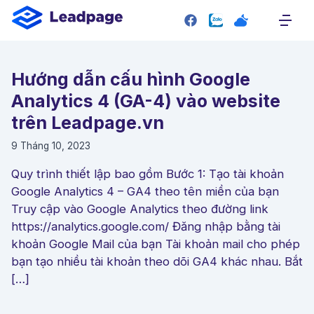
SITEMAP
Trang chủ
Hướng dẫn cấu hình Google
Giới thiệu
Analytics 4 (GA-4) vào website
Giao diện mẫu
trên Leadpage.vn
Bảng giá
9 Tháng 10, 2023
Liên hệ
Quy trình thiết lập bao gồm Bước 1: Tạo tài khoản
Google Analytics 4 – GA4 theo tên miền của bạn
RESOURCE
Truy cập vào Google Analytics theo đường link
Plugin
https://analytics.google.com/ Đăng nhập bằng tài
Blog
khoản Google Mail của bạn Tài khoản mail cho phép
bạn tạo nhiều tài khoản theo dõi GA4 khác nhau. Bắt
Tài liệu hướng dẫn
[…]