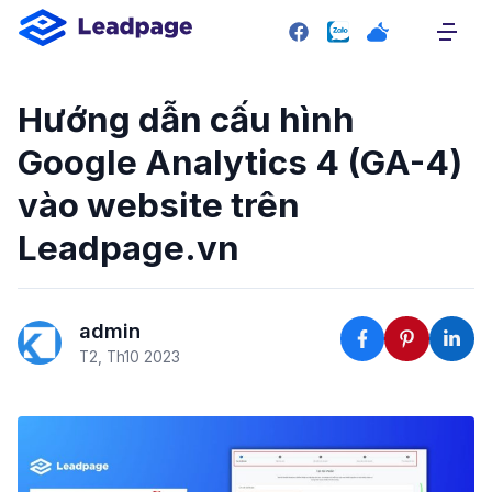
SITEMAP
Trang chủ
Hướng dẫn cấu hình
Giới thiệu
Google Analytics 4 (GA-4)
Giao diện mẫu
vào website trên
Bảng giá
Leadpage.vn
Liên hệ
RESOURCE
admin
Plugin
T2, Th10 2023
Blog
Tài liệu hướng dẫn