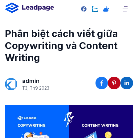
SITEMAP
Trang chủ
Phân biệt cách viết giữa
Giới thiệu
Copywriting và Content
Giao diện mẫu
Writing
Bảng giá
Liên hệ
admin
RESOURCE
T3, Th9 2023
Plugin
Blog
Tài liệu hướng dẫn