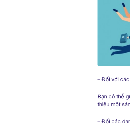
– Đối với cá
Bạn có thể gử
thiệu một sả
– Đối các da