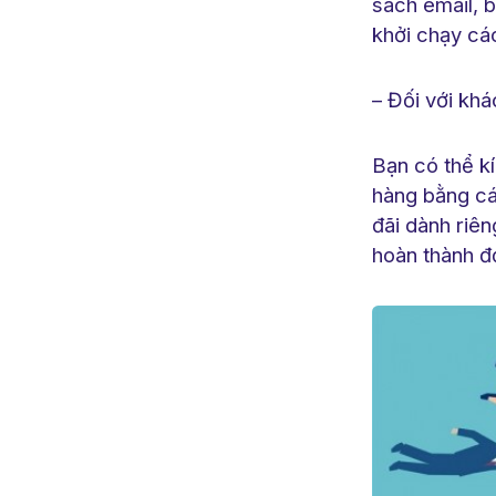
sách email, 
khởi chạy cá
– Đối với kh
Bạn có thể kí
hàng bằng cá
đãi dành riên
hoàn thành đ