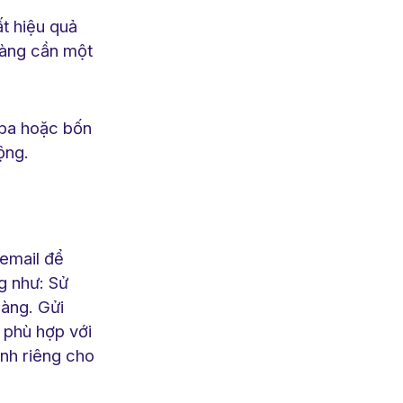
t hiệu quả
hàng cần một
 ba hoặc bốn
động.
 email để
g như: Sử
hàng. Gửi
ó phù hợp với
ành riêng cho