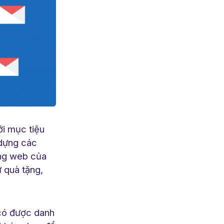
ới mục tiệu
 dựng các
ang web của
 quà tặng,
có được danh