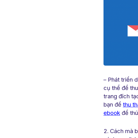
– Phát triển
cụ thể để thu
trang đích t
bạn để
thu t
ebook
để thú
Cách mà b