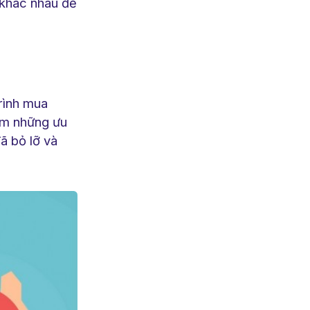
 khác nhau để
trình mua
kèm những ưu
ã bỏ lỡ và