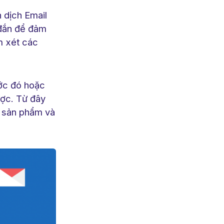
 dịch Email
 đắn để đảm
m xét các
ước đó hoặc
ược. Từ đây
n sản phẩm và