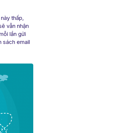
 này thấp,
 sẽ vẫn nhận
mỗi lần gửi
h sách email