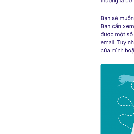
thường là do 
Bạn sẽ muốn 
Bạn cần xem 
được một số l
email. Tuy n
của mình ho