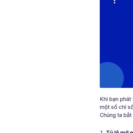
Khi bạn phát 
một số chỉ số
Chúng ta bắt 
Tỷ lệ mở e