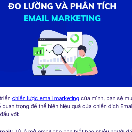
triển
chiến lược email marketing
của mình, bạn sẽ mu
 quan trọng để thể hiện hiệu quả của chiến dịch Emai
đầu với:
mail:
Tỷ lệ mở email cho bạn biết bao nhiêu người đ