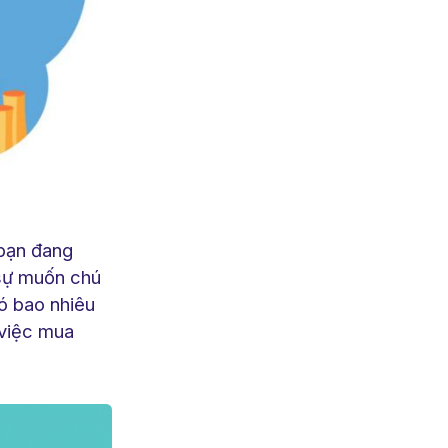
bạn đang
 sự muốn chú
có bao nhiêu
 việc mua