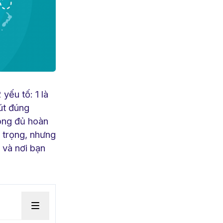
yếu tố: 1 là
út đúng
ông đủ hoàn
n trọng, nhưng
 và nơi bạn