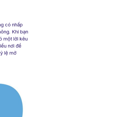
ng có nhấp
hông. Khi bạn
ó một lời kêu
iểu nơi để
tỷ lệ mở