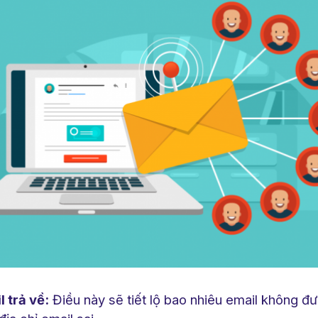
l trả về:
Điều này sẽ tiết lộ bao nhiêu email không đư