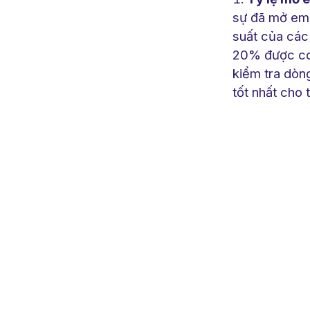
sự đã mở ema
suất của các 
20% được coi
kiểm tra dòn
tốt nhất cho