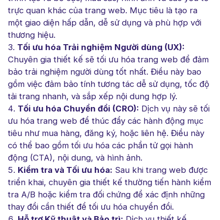
trực quan khác của trang web. Mục tiêu là tạo ra
một giao diện hấp dẫn, dễ sử dụng và phù hợp với
thương hiệu.
Tối ưu hóa Trải nghiệm Người dùng (UX):
Chuyên gia thiết kế sẽ tối ưu hóa trang web để đảm
bảo trải nghiệm người dùng tốt nhất. Điều này bao
gồm việc đảm bảo tính tương tác dễ sử dụng, tốc độ
tải trang nhanh, và sắp xếp nội dung hợp lý.
Tối ưu hóa Chuyển đổi (CRO):
Dịch vụ này sẽ tối
ưu hóa trang web để thúc đẩy các hành động mục
tiêu như mua hàng, đăng ký, hoặc liên hệ. Điều này
có thể bao gồm tối ưu hóa các phần tử gọi hành
động (CTA), nội dung, và hình ảnh.
Kiểm tra và Tối ưu hóa:
Sau khi trang web được
triển khai, chuyên gia thiết kế thường tiến hành kiểm
tra A/B hoặc kiểm tra đối chứng để xác định những
thay đổi cần thiết để tối ưu hóa chuyển đổi.
Hỗ trợ Kỹ thuật và Bảo trì:
Dịch vụ thiết kế