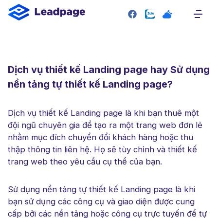
SITEMAP
Trang chủ
Giới thiệu
Dịch vụ thiết kế Landing page hay Sử dụng
Giao diện mẫu
nền tảng tự thiết kế Landing page?
Bảng giá
Liên hệ
Dịch vụ thiết kế Landing page là khi bạn thuê một
đội ngũ chuyên gia để tạo ra một trang web đơn lẻ
RESOURCE
nhằm mục đích chuyển đổi khách hàng hoặc thu
thập thông tin liên hệ. Họ sẽ tùy chỉnh và thiết kế
Plugin
trang web theo yêu cầu cụ thể của bạn.
Blog
Tài liệu hướng dẫn
Sử dụng nền tảng tự thiết kế Landing page là khi
bạn sử dụng các công cụ và giao diện được cung
cấp bởi các nền tảng hoặc công cụ trực tuyến để tự