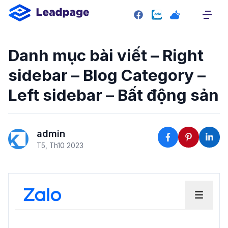
SITEMAP
Trang chủ
Danh mục bài viết – Right
Giới thiệu
sidebar – Blog Category –
Giao diện mẫu
Left sidebar – Bất động sản
Bảng giá
Liên hệ
admin
RESOURCE
T5, Th10 2023
Plugin
Blog
Tài liệu hướng dẫn