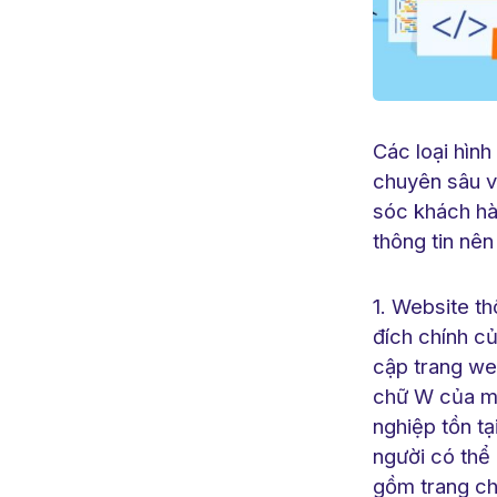
Các loại hình
chuyên sâu v
sóc khách hà
thông tin nên
1. Website th
đích chính củ
cập trang web
chữ W của một
nghiệp tồn t
người có thể 
gồm trang chủ