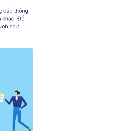
g cấp thông
ch khác. Để
 web như