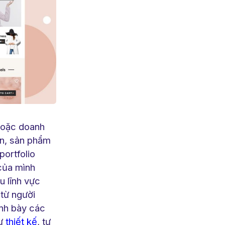
 hoặc doanh
án, sản phẩm
ortfolio
của mình
u lĩnh vực
 từ người
ình bày các
hư
thiết kế
, tư