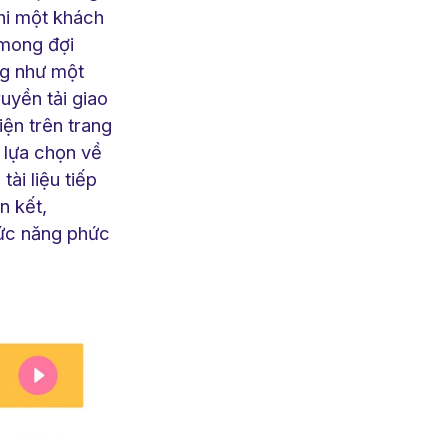
khi một khách
 mong đợi
ng như một
uyền tải giao
ện trên trang
 lựa chọn về
ài liệu tiếp
n kết,
hức năng phức