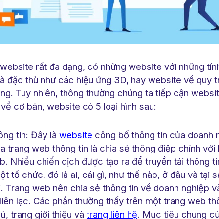
 website rất đa dạng, có những website với những tín
à đặc thù như các hiệu ứng 3D, hay website về quy t
ng. Tuy nhiên, thông thường chúng ta tiếp cận websit
 về cơ bản, website có 5 loại hình sau:
ông tin: Đây là
website
công bố thông tin của doanh 
a trang web thông tin là chia sẻ thông điệp chính với
. Nhiều chiến dịch được tạo ra để truyền tải thông tin
 tổ chức, đó là ai, cái gì, như thế nào, ở đâu và tại 
ại. Trang web nên chia sẻ thông tin về doanh nghiệp 
liên lạc. Các phần thường thấy trên một trang web th
, trang giới thiệu và
trang liên hệ
. Mục tiêu chung c