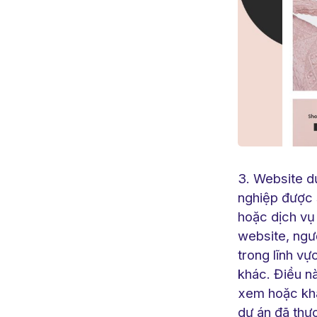
3. Website d
nghiệp được 
hoặc dịch vụ
website, ngư
trong lĩnh vực
khác. Điều nà
xem hoặc khá
dự án đã thự