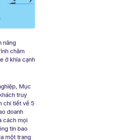
h năng
rình chăm
e ở khía cạnh
nghiệp, Mục
 khách truy
 chi tiết về 5
sao doanh
và cách mọi
ông tin bao
ủa một trang