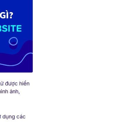
tử được hiển
hình ảnh,
ử dụng các