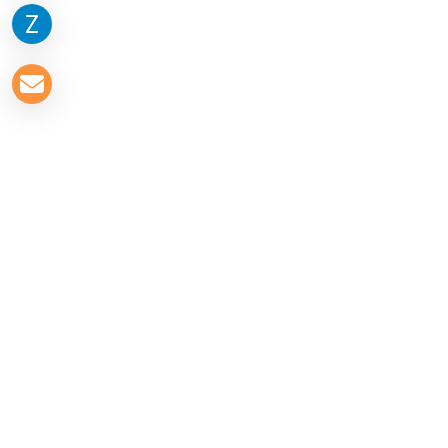
Về chúng tôi
Leadpage là nền tảng thiết kế website cung cấp giải
pháp website đa chức năng cho các loại hình
website khác nhau phù hợp với nhu cầu của các