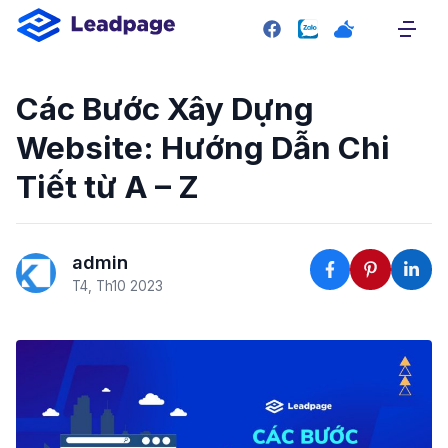
SITEMAP
Trang chủ
Các Bước Xây Dựng
Giới thiệu
Website: Hướng Dẫn Chi
Giao diện mẫu
Tiết từ A – Z
Bảng giá
Liên hệ
admin
RESOURCE
T4, Th10 2023
Plugin
Blog
Tài liệu hướng dẫn