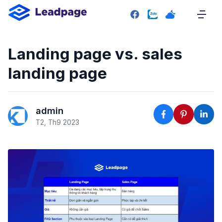
SITEMAP
Trang chủ
Landing page vs. sales
Giới thiệu
landing page
Giao diện mẫu
Bảng giá
Liên hệ
admin
T2, Th9 2023
RESOURCE
Plugin
Blog
Tài liệu hướng dẫn