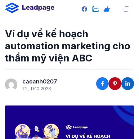
SITEMAP
Trang chủ
Ví dụ về kế hoạch
Giới thiệu
automation marketing cho
Giao diện mẫu
thẩm mỹ viện ABC
Bảng giá
Liên hệ
caoanh0207
RESOURCE
T2, Th10 2023
Plugin
Blog
Tài liệu hướng dẫn